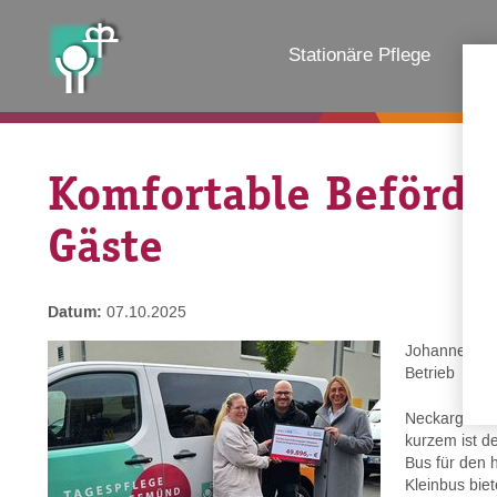
Stationäre Pflege
Amb
Komfortable Beförde
Gäste
Datum:
07.10.2025
Johannes-Di
Betrieb
Neckargemün
kurzem ist d
Bus für den 
Kleinbus biet