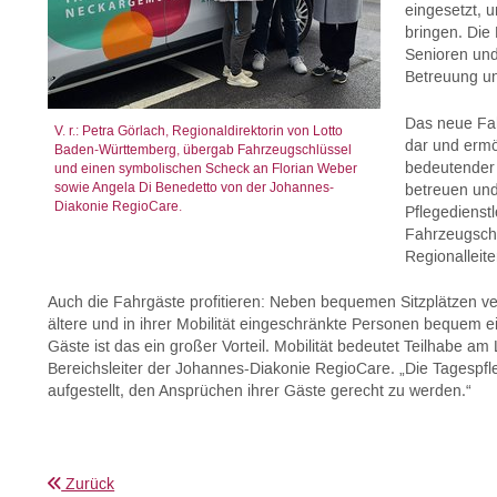
eingesetzt, 
bringen. Die 
Senioren un
Betreuung un
Das neue Fah
V. r.: Petra Görlach, Regionaldirektorin von Lotto
dar und ermög
Baden-Württemberg, übergab Fahrzeugschlüssel
bedeutender 
und einen symbolischen Scheck an Florian Weber
sowie Angela Di Benedetto von der Johannes-
betreuen und
Diakonie RegioCare.
Pflegedienst
Fahrzeugschl
Regionalleit
Auch die Fahrgäste profitieren: Neben bequemen Sitzplätzen ver
ältere und in ihrer Mobilität eingeschränkte Personen bequem 
Gäste ist das ein großer Vorteil. Mobilität bedeutet Teilhabe am
Bereichsleiter der Johannes-Diakonie RegioCare. „Die Tagespf
aufgestellt, den Ansprüchen ihrer Gäste gerecht zu werden.“
Zurück