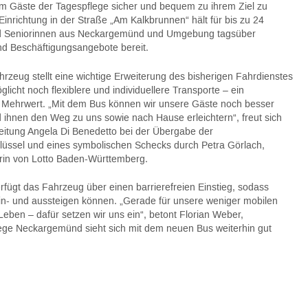
um Gäste der Tagespflege sicher und bequem zu ihrem Ziel zu
Einrichtung in der Straße „Am Kalkbrunnen“ hält für bis zu 24
d Seniorinnen aus Neckargemünd und Umgebung tagsüber
d Beschäftigungsangebote bereit.
rzeug stellt eine wichtige Erweiterung des bisherigen Fahrdienstes
licht noch flexiblere und individuellere Transporte – ein
Mehrwert. „Mit dem Bus können wir unsere Gäste noch besser
 ihnen den Weg zu uns sowie nach Hause erleichtern“, freut sich
leitung Angela Di Benedetto bei der Übergabe der
üssel und eines symbolischen Schecks durch Petra Görlach,
erin von Lotto Baden-Württemberg.
fügt das Fahrzeug über einen barrierefreien Einstieg, sodass
ein- und aussteigen können. „Gerade für unsere weniger mobilen
 Leben – dafür setzen wir uns ein“, betont Florian Weber,
lege Neckargemünd sieht sich mit dem neuen Bus weiterhin gut