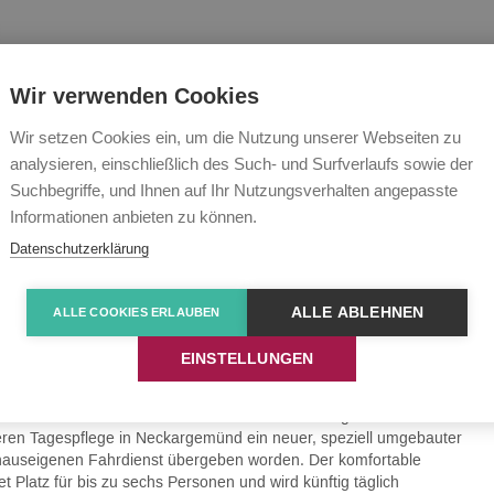
ulanter Pflegedienst
Tagespflege
Karriere
Über u
Wir verwenden Cookies
Wir setzen Cookies ein, um die Nutzung unserer Webseiten zu
analysieren, einschließlich des Such- und Surfverlaufs sowie der
rung für Tagespflege-
Suchbegriffe, und Ihnen auf Ihr Nutzungsverhalten angepasste
Informationen anbieten zu können.
Datenschutzerklärung
ALLE ABLEHNEN
ALLE COOKIES ERLAUBEN
akonie RegioCare nimmt in Neckargemünd neues Fahrzeug in
EINSTELLUNGEN
d. Große Freude bei der Johannes-Diakonie RegioCare: Vor
eren Tagespflege in Neckargemünd ein neuer, speziell umgebauter
hauseigenen Fahrdienst übergeben worden. Der komfortable
et Platz für bis zu sechs Personen und wird künftig täglich